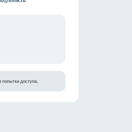
nfo@tnmk.ru
.
 попытки доступа.