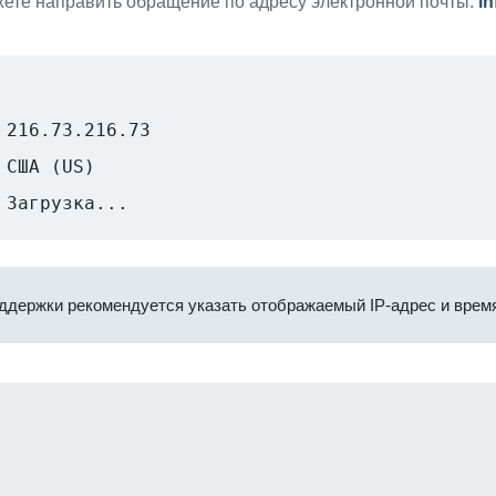
ете направить обращение по адресу электронной почты:
i
216.73.216.73
США (US)
Загрузка...
ддержки рекомендуется указать отображаемый IP-адрес и время