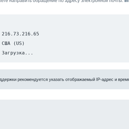
ете направить обращение по адресу электронной почты:
i
216.73.216.65
США (US)
Загрузка...
ддержки рекомендуется указать отображаемый IP-адрес и время