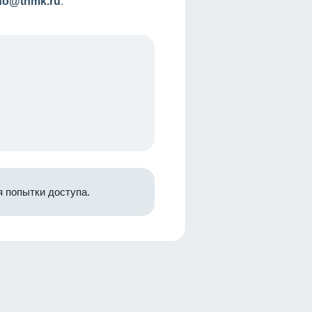
nfo@tnmk.ru
.
 попытки доступа.