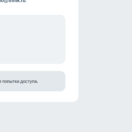
nfo@tnmk.ru
.
 попытки доступа.