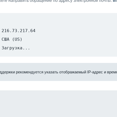
ете направить обращение по адресу электронной почты:
i
216.73.217.64
США (US)
Загрузка...
ддержки рекомендуется указать отображаемый IP-адрес и время